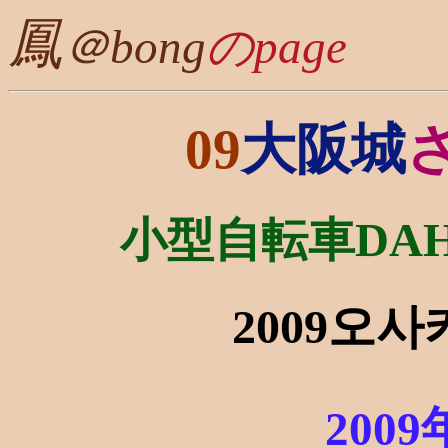
鳳
＠bong
のpage
09
大阪城
小型自転車DAHO
2009오사
200