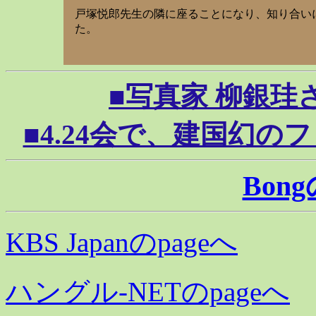
戸塚悦郎先生の隣に座ることになり、知り合い
た。
■写真家 柳銀珪さん
■4.24会で、建国幻のフィ
Bon
KBS Japanのpageへ
ハングル-NETのpageへ