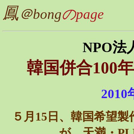
鳳
＠bong
のpage
NPO法
韓国併合100
201
５月15日、韓国希望
が、天満・P