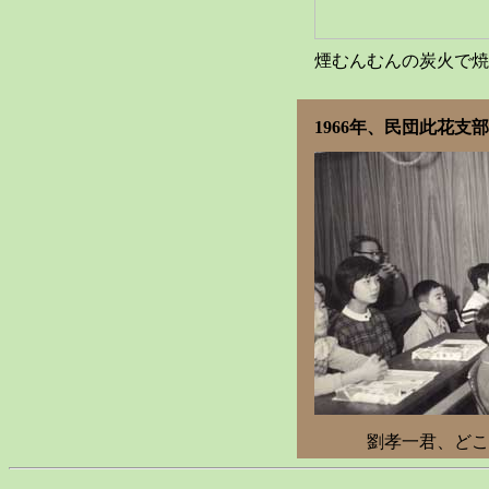
煙むんむんの炭火で焼
1966年、民団此花支
劉孝一君、どこ