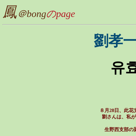
鳳
＠bong
のpage
劉孝
유효
８月28日、此花
劉さんは、私が
生野西支部の