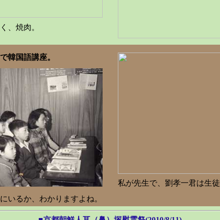
く、焼肉。
部で韓国語講座。
私が先生で、劉孝一君は生徒
にいるか、わかりますよね。
■京都朝鮮人耳（鼻）塚慰霊祭(2010/8/11)