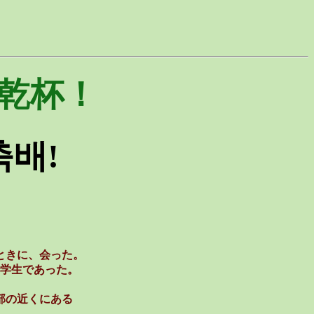
乾杯！
축배!
ときに、会った。
学生であった。
部の近くにある