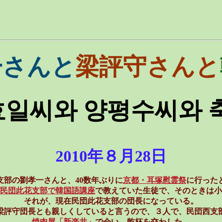
一さんと
梁評守さんと
일씨와 양평수씨와 
2010年８月28日
支部の劉孝一さんと、40数年ぶりに
京都・耳塚慰霊祭
に行った
民団此花支部で韓国語講座
で教えていた生徒で、そのときは小
それが、現在民団此花支部の団長になっている。
梁評守団長とも親しくしていると言うので、３人で、民団西支
焼肉屋「新楽井」
で会い、乾杯を交わした。