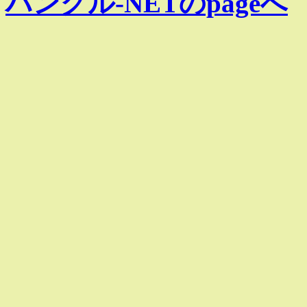
ハングル-NETのpageへ