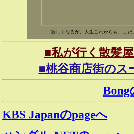
寂しくなるが、人生これからも、まだ
■私が行く散髪屋27
■桃谷商店街のスーパー
Bon
KBS Japanのpageへ