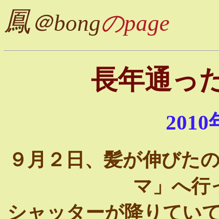
鳳
＠bong
のpage
長年通っ
201
９月２日、髪が伸びた
マ」へ行
シャッターが降りてい