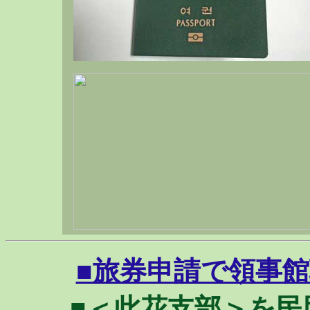
■旅券申請で領事館職員
■＜此花支部＞を民団文