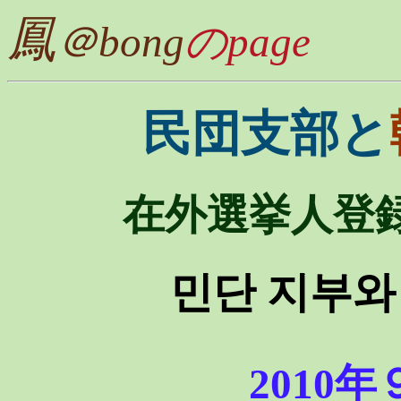
鳳
＠bong
のpage
民団支部と
在外選挙人登
민단 지부와
2010