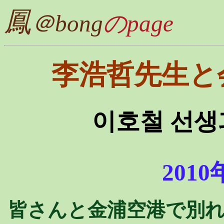
鳳
＠bong
のpage
李浩哲先生と
이호철 선생
2010
皆さんと金浦空港で別