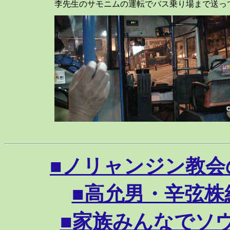
李先生のサモニムの運転でバス乗り場まで送っ
■ノリャンジン教会の礼拝
■高允男・辛弦株結婚式
■家族みんなでソウル観