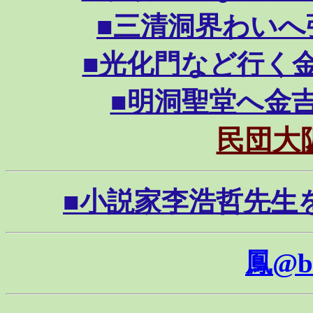
■三清洞界わいへ張哲雄
■光化門など行く金吉浩
■明洞聖堂へ金吉浩さ
民団大
■小説家李浩哲先生を囲ん
鳳@b