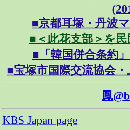
(20
■京都耳塚・丹波マンガ
■＜此花支部＞を民団文
■「韓国併合条約」有効
■宝塚市国際交流協会・上田
鳳@b
KBS Japan page