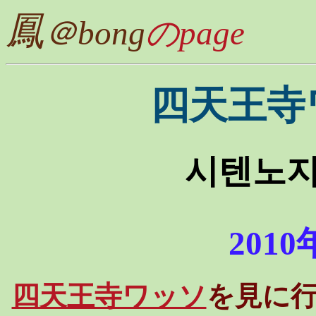
鳳
＠bong
のpage
四天王寺
시텐노지
201
四天王寺ワッソ
を見に