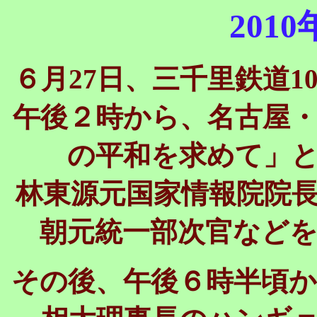
201
６月27日、三千里鉄道
午後２時から、名古屋
の平和を求めて」
林東源元国家情報院院
朝元統一部次官など
その後、午後６時半頃