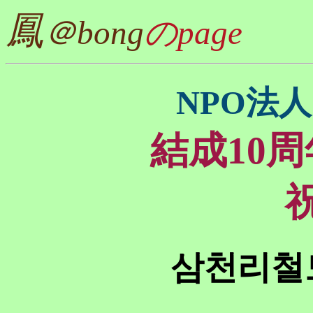
鳳
＠bong
のpage
NPO法
結成10
삼천리철