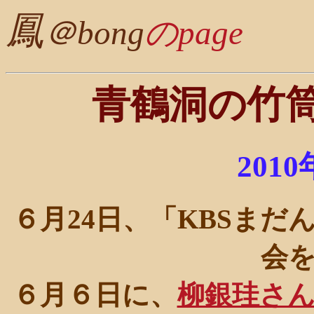
鳳
＠bong
のpage
青鶴洞の竹
201
６月24日、「KBSま
会
６月６日に、
柳銀珪さ