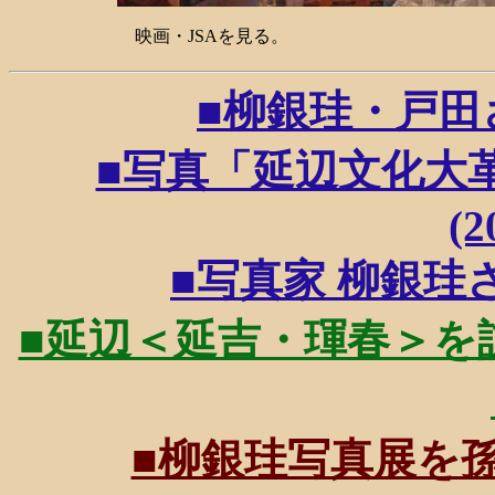
映画・JSAを見る。
■柳銀珪・戸田さん
■写真「延辺文化大
(2
■写真家 柳銀珪さん
■延辺＜延吉・琿春＞を訪ね
■柳銀珪写真展を孫と見