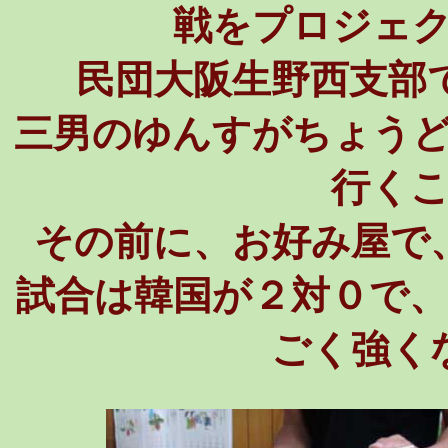
戦をプロジェ
民団大阪生野西支部
三男のゆんすがちょう
行く
その前に、お好み屋で
試合は韓国が２対０で
ごく強く