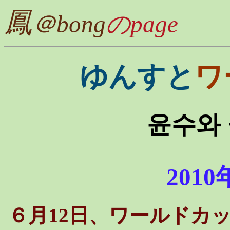
鳳
＠bong
のpage
ゆんすと
ワ
윤수와
201
６月12日、ワールドカ