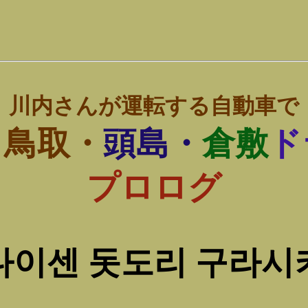
川内さんが運転する自動車で
・
鳥取・
頭島・
倉敷
ド
プロログ
다이센 돗도리 구라시