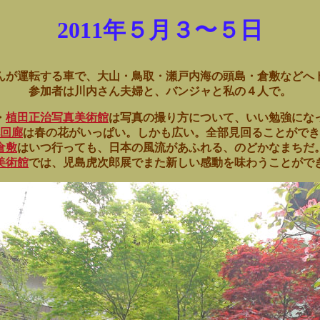
2011年５月３〜５日
んが運転する車で、大山・鳥取・瀬戸内海の頭島・倉敷などへ
参加者は川内さん夫婦と、バンジャと私の４人で。
・
植田正治写真美術館
は写真の撮り方について、いい勉強にな
回廊
は春の花がいっぱい。しかも広い。全部見回ることができ
倉敷
はいつ行っても、日本の風流があふれる、のどかなまちだ
美術館
では、児島虎次郎展でまた新しい感動を味わうことがで