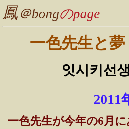
鳳
＠bong
のpage
一色先生と夢
잇시키선생
201
一色先生が今年の6月