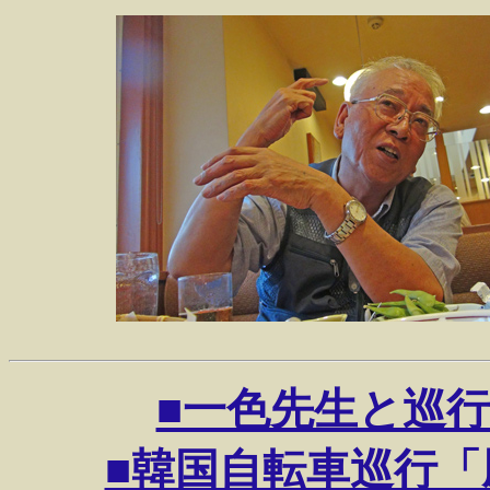
■一色先生と巡行３人
■韓国自転車巡行「