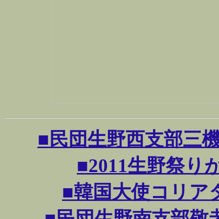
■民団生野西支部三機関執行
■2011生野祭りが賑
■韓国大使コリアタウン
■民団生野南支部敬老納涼