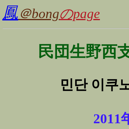
鳳
＠bong
のpage
民団生野西
민단 이쿠
2011