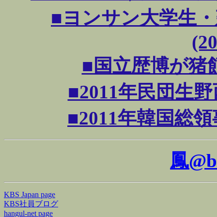
■ヨンサン大学生
(20
■国立歴博が猪飼野
■2011年民団生野西
■2011年韓国総領事
鳳@b
KBS Japan page
KBS社員ブログ
hangul-net page