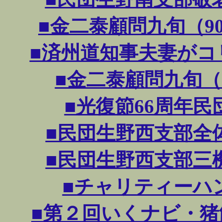
■金二泰顧問九旬（90歳
■済州道知事夫妻がコリア
■金二泰顧問九旬（90歳
■光復節66周年民団大
■民団生野西支部全体役員
■民団生野西支部三機関執
■チャリティーハンマダ
■第２回いくナビ・猪飼野よ