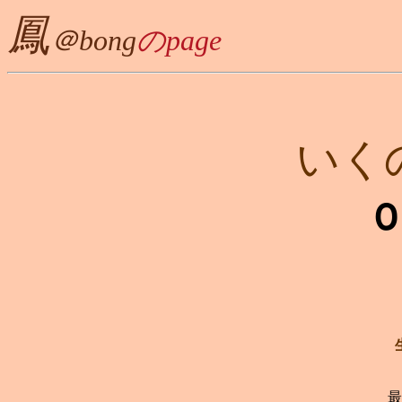
鳳
＠bong
のpage
いく
最