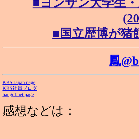
■ヨンサン大学生
(20
■国立歴博が猪飼野
鳳@b
KBS Japan page
KBS社員ブログ
hangul-net page
感想などは：