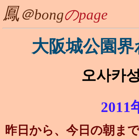
鳳
＠bong
のpage
大阪城公園界
오사카성
201
昨日から、今日の朝ま