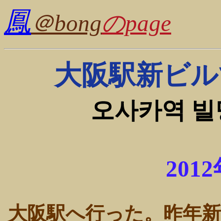
鳳
＠bong
のpage
大阪駅新ビル
오사카역 빌
201
大阪駅へ行った。昨年新