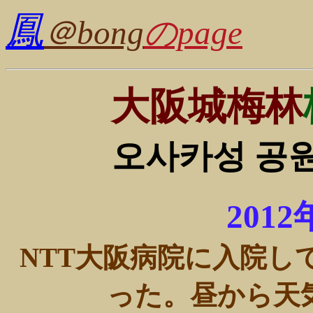
鳳
＠bong
のpage
大阪城梅林
오사카성 공원
201
NTT大阪病院に入院し
った。昼から天