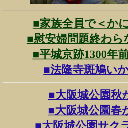
■家族全員で＜かに道楽
■慰安婦問題終わらない戦
■平城京跡1300年前の
■法隆寺斑鳩いかるが
■大阪城公園秋が始
■大阪城公園春が終わ
■大阪城公園サクラが終