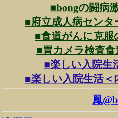
■bongの闘病激励
■府立成人病センターの診
■食道がんに克服のため
■胃カメラ検査食道に
■楽しい入院生活201
■楽しい入院生活＜内科＞(
鳳@b