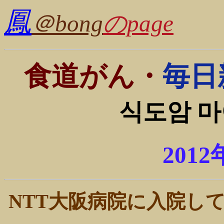
鳳
＠bong
のpage
食道がん・
毎日
식도암 마
201
NTT大阪病院に入院し