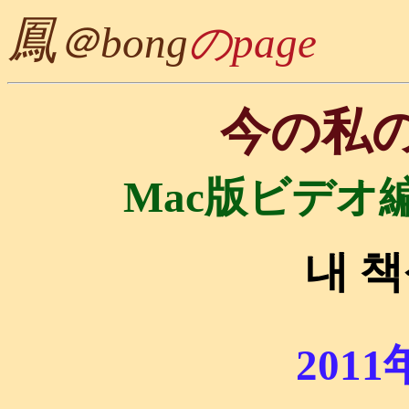
鳳
＠bong
のpage
今の私
Mac版ビデオ
내 
2011