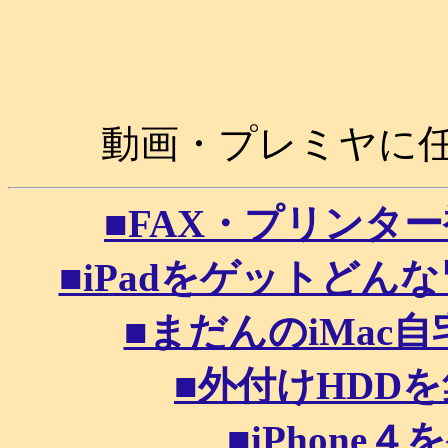
動画・プレミヤに任せ
■FAX・プリンター複合
■iPadをゲットどんな冒
■まだんのiMac自宅
■外付けHDDを集
■iPhone４を