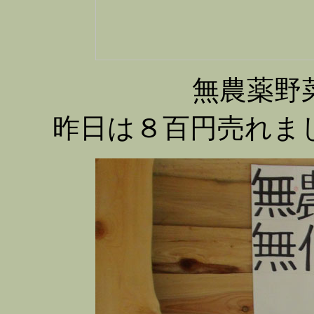
無農薬野
昨日は８百円売れま