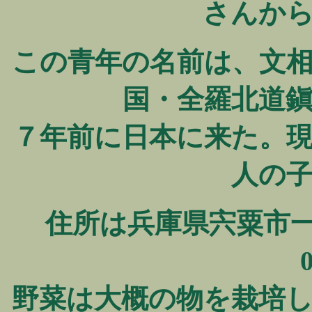
さんか
この青年の名前は、文
国・全羅北道
７年前に日本に来た。
人の
住所は兵庫県宍粟市一宮
野菜は大概の物を栽培