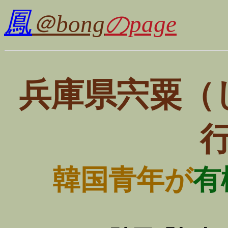
鳳
＠bong
のpage
兵庫県宍粟（
韓国青年が
有