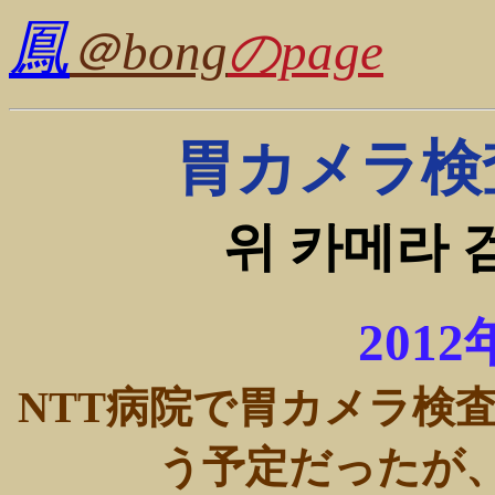
鳳
＠bong
のpage
胃カメラ検
위 카메라 
201
NTT病院で胃カメラ検
う予定だったが