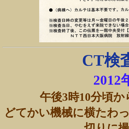
CT検
201
午後3時10分頃
どてかい機械に横たわ
切りに