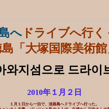
島へ
ドライブへ行く
徳島「大塚国際美術館
아와지섬으로 드라이
2010年１月２日
１月１日から一泊で、淡路島へドライブへ行った。