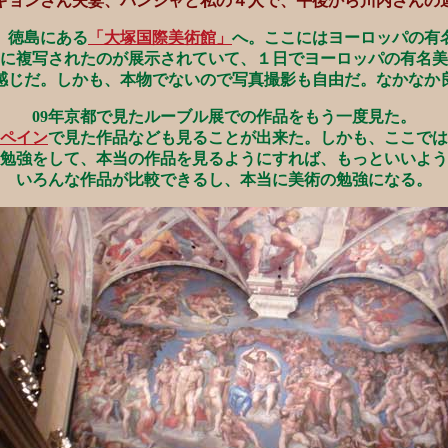
キョンさん夫妻、バンジャと私の４人で、午後から川内さんの
、徳島にある
「大塚国際美術館」
へ。ここにはヨーロッパの有
に複写されたのが展示されていて、１日でヨーロッパの有名美
感じだ。しかも、本物でないので写真撮影も自由だ。なかなか
09年京都で見たルーブル展での作品をもう一度見た。
ペイン
で見た作品なども見ることが出来た。しかも、ここでは
勉強をして、本当の作品を見るようにすれば、もっといいよう
いろんな作品が比較できるし、本当に美術の勉強になる。