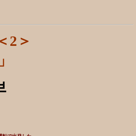
＜2＞
」
브