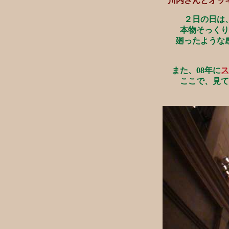
川内さんとオッ
２日の日は
本物そっくり
廻ったような
また、08年に
ス
ここで、見て