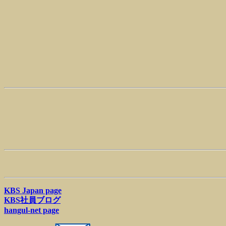
KBS Japan page
KBS社員ブログ
hangul-net page