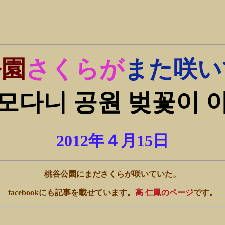
公園
さくらが
また咲い
모다니 공원 벚꽃이 
2012年４月15日
桃谷公園にまださくらが咲いていた。
facebookにも記事を載せています。
高 仁鳳のページ
です。