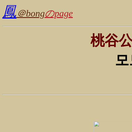
鳳
＠bong
のpage
桃谷
모